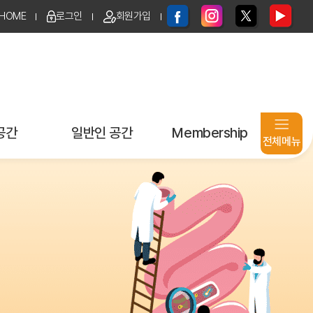
HOME
로그인
회원가입
공간
일반인 공간
Membership
전체메뉴
지원신청
E-Book & 브로셔
로그인
age
건강정보
아이디 / 비밀번호
찾기
동영상 강의
회원가입
환우모임
개인정보 취급 방침