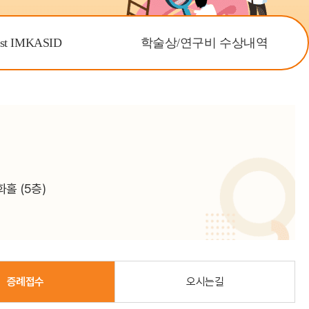
이메일 무단 수집
거부
ast IMKASID
학술상/연구비 수상내역
홀 (5층)
증례접수
오시는길