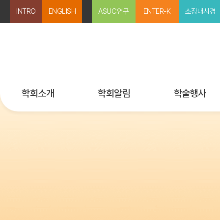
INTRO
ENGLISH
ASUC연구
ENTER-K
소장내시경
학회소개
학회알림
학술행사
미션과 비전
공지사항
행사 등록
인사말
보도자료
국내외 행사일정
임원 및 위원회
뉴스레터
학술강좌 다시보
지회 소개
Past IMKASID
회칙
학술상/연구비