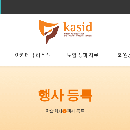
아카데믹 리소스
보험·정책 자료
회원
학회연구
보험가이드북
해외학회 
교육자료실
행사 등록
정책/보험
My P
기
알고리즘
학술행사
행사 등록
>
Checklist
GI calculator & Index