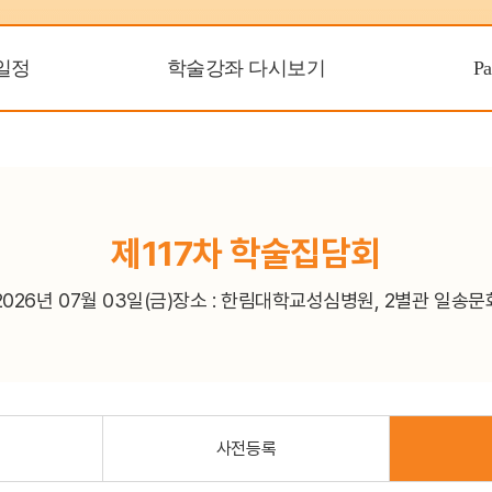
IBD Fact Sheet
일정
학술강좌 다시보기
P
집담회
온라인 교육센터 (CME)
건전학술활동지원시스템
(SAFE)
제117차 학술집담회
2026년 07월 03일(금)
장소 : 한림대학교성심병원, 2별관 일송문화
사전등록