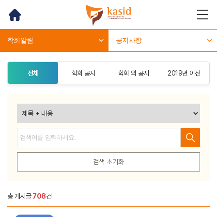
홈
메뉴
열기
학회알림
공지사항
전체
학회 공지
학회 외 공지
2019년 이전
검색
검색
검색 초기화
총 게시글
708
건