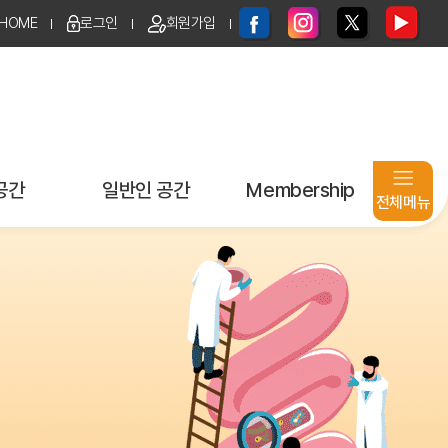
HOME
로그인
회원가입
공간
일반인 공간
Membership
전체메뉴
지원신청
E-Book & 브로셔
로그인
age
건강정보
아이디 / 비밀번호
찾기
동영상 강의
회원가입
환우모임
개인정보 취급 방침