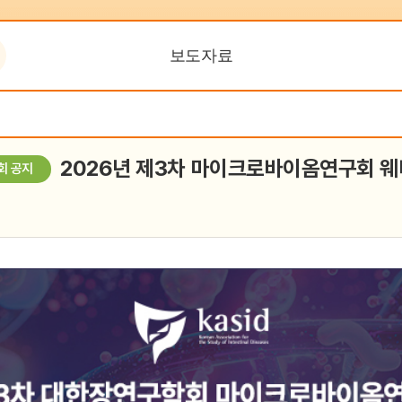
IBD Fact Sheet
보도자료
집담회
온라인 교육센터 (CME)
건전학술활동지원시스템
2026년 제3차 마이크로바이옴연구회 
회 공지
(SAFE)