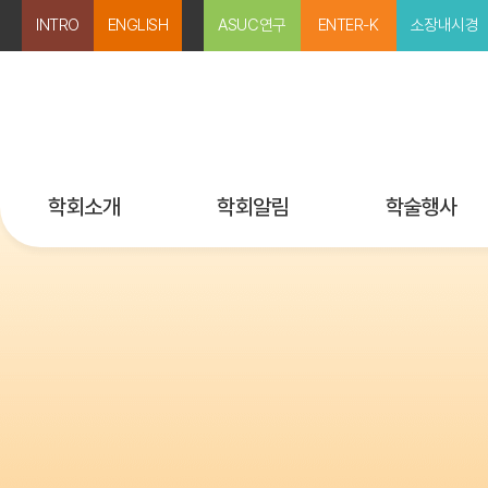
INTRO
ENGLISH
ASUC연구
ENTER-K
소장내시경
학회소개
학회알림
학술행사
미션과 비전
공지사항
행사 등록
인사말
보도자료
국내외 행사일정
임원 및 위원회
뉴스레터
학술강좌 다시보
지회 소개
Past IMKASID
회칙
학술상/연구비