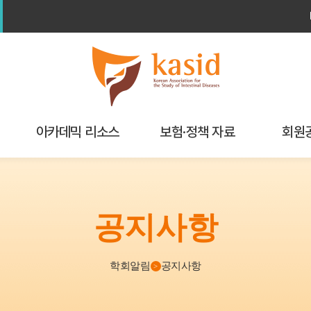
아카데믹 리소스
보험·정책 자료
회원
학회연구
보험가이드북
해외학회 
교육자료실
공지사항
정책/보험
My P
기
알고리즘
학회알림
공지사항
>
Checklist
GI calculator & Index