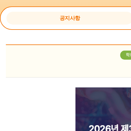
수상내역
규정
홈
공지사항
학회의 발자취
KASID 갤러리
회원가입 안내
학
사무국 안내