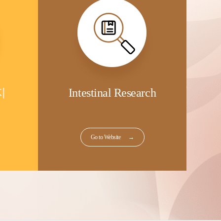
지
Intestinal Research
Go to Website
→